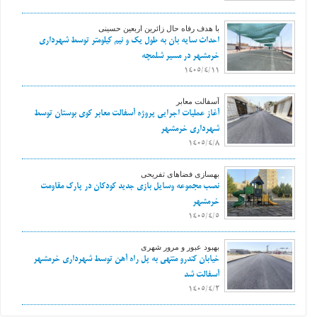
با هدف رفاه حال زائرین اربعین حسینی
احداث سایه بان به طول یک و نیم کیلومتر توسط شهرداری
خرمشهر در مسیر شلمچه
1405/4/11
آسفالت معابر
آغاز عملیات اجرایی پروژه آسفالت معابر کوی بوستان توسط
شهرداری خرمشهر
1405/4/8
بهسازی فضاهای تفریحی
نصب مجموعه وسایل بازی جدید کودکان در پارک مقاومت
خرمشهر
1405/4/5
بهبود عبور و مرور شهری
خیابان کندرو منتهی به پل راه آهن توسط شهرداری خرمشهر
آسفالت شد
1405/4/2