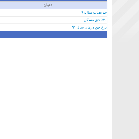
عنوان
حد نصاب سال٩١
٢٠٪ حق مسکن
نرخ حق درمان سال ٩١