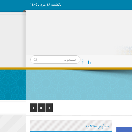
يکشنبه ١٨ مرداد ١٤٠٥
+آ
-آ
تصاویر منتخب