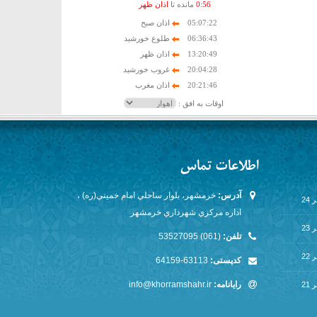
56
:
0
مانده تا
اذان ظهر
05:07:22
اذان صبح
06:36:43
طلوع خورشید
13:20:49
اذان ظهر
20:04:28
غروب خورشید
20:21:46
اذان مغرب
اوقات به افق :
اطلاعات تماس
آدرس:
خرمشهر، بلوار ساحلي امام خميني(ره) ،
24
اداره مركزي شهرداري خرمشهر
23
تلفن:
(061) 53527095
22
کدپستی:
63113-64159
رایانامه:
info@khorramshahr.ir
21