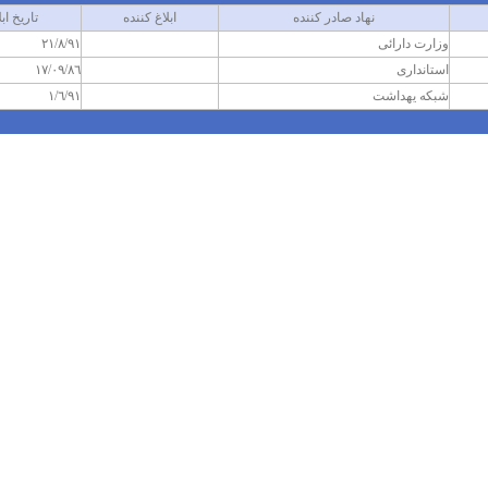
نهاد صادر کننده
ابلاغ کننده
تاريخ ابل
وزارت دارائی
٢١/٨/٩١
استانداری
١٧/٠٩/٨٦
شبكه يهداشت
١/٦/٩١