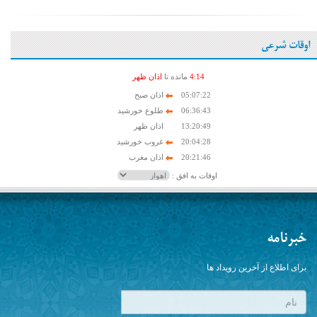
اوقات شرعی
14
:
4
مانده تا
اذان ظهر
05:07:22
اذان صبح
06:36:43
طلوع خورشید
13:20:49
اذان ظهر
20:04:28
غروب خورشید
20:21:46
اذان مغرب
اوقات به افق :
خبرنامه
برای اطلاع از آخرین رویداد ها