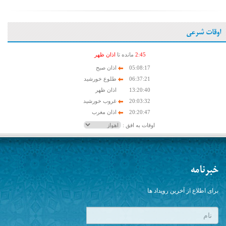
اوقات شرعی
45
:
2
مانده تا
اذان ظهر
05:08:17
اذان صبح
06:37:21
طلوع خورشید
13:20:40
اذان ظهر
20:03:32
غروب خورشید
20:20:47
اذان مغرب
اوقات به افق :
خبرنامه
برای اطلاع از آخرین رویداد ها