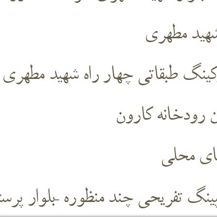
شهید مطهری
کینگ طبقاتی چهار راه شهید مطهری
ان رودخانه کارون
های محلی
پینگ تفریحی چند منظوره 
–
بلوار پرست