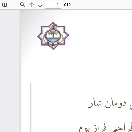
of 10
Toggle
Find
Previous
Next
Sidebar
 دومان شار
احی فراز بوم