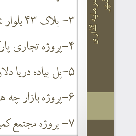
3
-
پلاک 
43
بلوار 
4
-
پروژه تجاری پار
5
-
پل پیاده دریا دل
6
-
پروژه بازار چه 
7
-
پروژه مجتمع کم