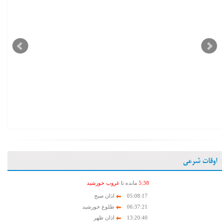
اوقات شرعی
38
:
5
مانده تا
غروب خورشید
05:08:17
اذان صبح
06:37:21
طلوع خورشید
13:20:40
اذان ظهر