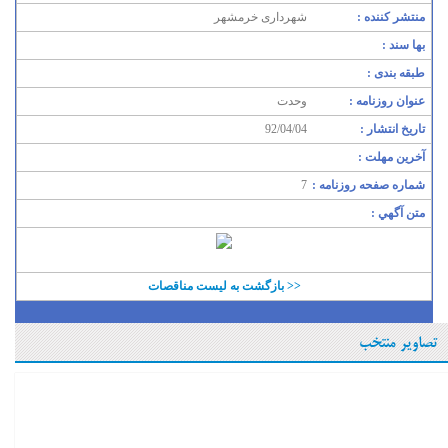
منتشر کننده :
شهرداری خرمشهر
بها سند :
طبقه بندی :
عنوان روزنامه :
وحدت
تاريخ انتشار :
92/04/04
آخرين مهلت :
شماره صفحه روزنامه :
7
متن آگهي :
<< بازگشت به ليست مناقصات
تصاویر منتخب